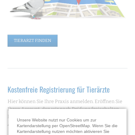
TIERARZT FINDEN
Kostenfreie Registrierung für Tierärzte
Hier können Sie Ihre Praxis anmelden. Eröffnen Sie
Ihren Account, den wir nach Prüfung freischalten.
Ihre Praxis ist dann mit den von Ihnen angegebenen
Unsere Website nutzt nur Cookies um zur
Angeboten auf diesem Portal auffindbar.
Kartendarstellung per OpenStreetMap. Wenn Sie die
Kartendarstellung nutzen möchten aktivieren Sie