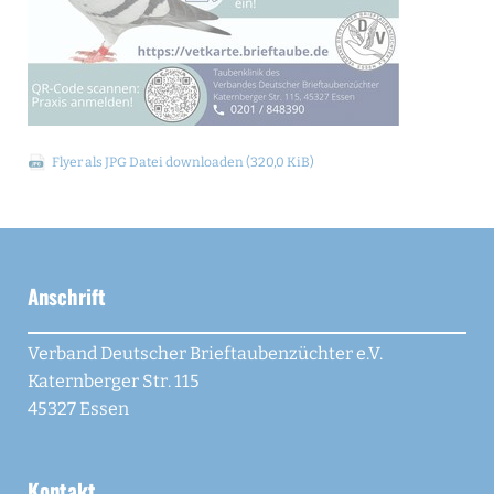
Flyer als JPG Datei downloaden
(320,0 KiB)
Anschrift
Verband Deutscher Brieftaubenzüchter e.V.
Katernberger Str. 115
45327 Essen
Kontakt